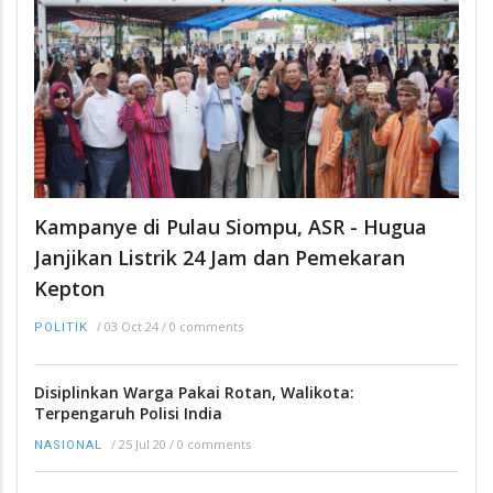
Kampanye di Pulau Siompu, ASR - Hugua
Janjikan Listrik 24 Jam dan Pemekaran
Kepton
/
03 Oct 24
/
0 comments
POLITIK
Disiplinkan Warga Pakai Rotan, Walikota:
Terpengaruh Polisi India
/
25 Jul 20
/
0 comments
NASIONAL