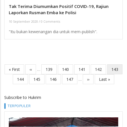
Tak Terima Diumumkan Positif COVID-19, Rajiun
Laporkan Rusman Emba ke Polisi
10 September 2020
/
0 Comments
"Itu bukan kewenangan dia untuk mem-publish".
First
« First
Previous
‹‹
…
Page
139
Page
140
Page
141
Page
142
Current
143
Pagination
page
page
page
Page
144
Page
145
Page
146
Page
147
…
Next
››
Last
Last »
page
page
Subscribe to Hukrim
TERPOPULER