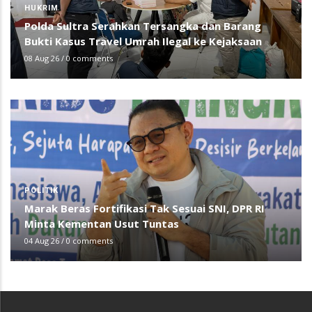
HUKRIM
Polda Sultra Serahkan Tersangka dan Barang
Bukti Kasus Travel Umrah Ilegal ke Kejaksaan
08 Aug 26
/
0 comments
POLITIK
Marak Beras Fortifikasi Tak Sesuai SNI, DPR RI
Minta Kementan Usut Tuntas
04 Aug 26
/
0 comments