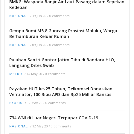
BMKG: Waspada Banjir Air Laut Pasang dalam Sepekan
Kedepan
/
19 Jun 20
/
0 comments
NASIONAL
Gempa Bumi M5,8 Guncang Provinsi Maluku, Warga
Berhamburan Keluar Rumah
/
09 Jun 20
/
0 comments
NASIONAL
Puluhan Santri Gontor Jatim Tiba di Bandara HLO,
Langsung Dites Swab
/
14 May 20
/
0 comments
METRO
Rayakan HUT ke-25 Tahun, Telkomsel Donasikan
Ventilator, 100 Ribu APD dan Rp25 Milliar Bansos
/
12 May 20
/
0 comments
EKOBIS
734 WNI di Luar Negeri Terpapar COVID-19
/
12 May 20
/
0 comments
NASIONAL