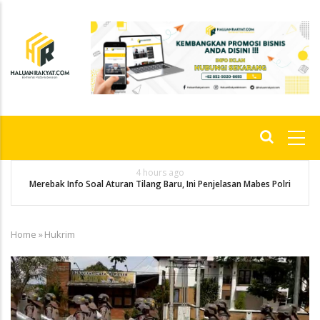
Skip
to
main
content
Main
navigation
4 hours ago
g
P
Merebak Info Soal Aturan Tilang Baru, Ini Penjelasan Mabes Polri
Home
»
Hukrim
Breadcrumb