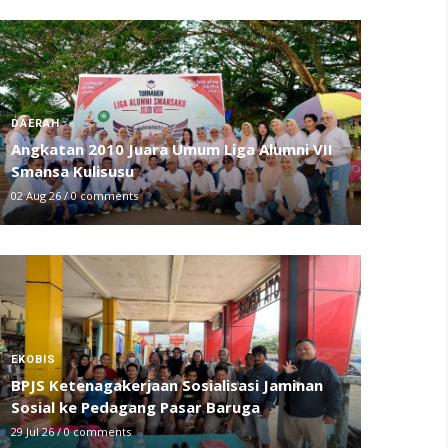
DAERAH
Angkatan 2010 Juara Umum Liga Alumni VII
Smansa Kulisusu
02 Aug 26
/
0 comments
EKOBIS
BPJS Ketenagakerjaan Sosialisasi Jaminan
Sosial ke Pedagang Pasar Baruga
29 Jul 26
/
0 comments