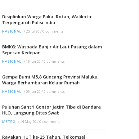
Disiplinkan Warga Pakai Rotan, Walikota:
Terpengaruh Polisi India
/
25 Jul 20
/
0 comments
NASIONAL
BMKG: Waspada Banjir Air Laut Pasang dalam
Sepekan Kedepan
/
19 Jun 20
/
0 comments
NASIONAL
Gempa Bumi M5,8 Guncang Provinsi Maluku,
Warga Berhamburan Keluar Rumah
/
09 Jun 20
/
0 comments
NASIONAL
Puluhan Santri Gontor Jatim Tiba di Bandara
HLO, Langsung Dites Swab
/
14 May 20
/
0 comments
METRO
Rayakan HUT ke-25 Tahun, Telkomsel