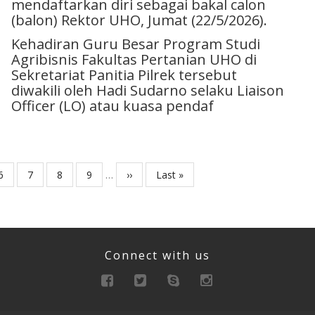
mendaftarkan diri sebagai bakal calon
(balon) Rektor UHO, Jumat (22/5/2026).
Kehadiran Guru Besar Program Studi
Agribisnis Fakultas Pertanian UHO di
Sekretariat Panitia Pilrek tersebut
diwakili oleh Hadi Sudarno selaku Liaison
Officer (LO) atau kuasa pendaf
Page
6
Page
7
Page
8
Page
9
…
Next
››
Last
Last »
page
page
Connect with us