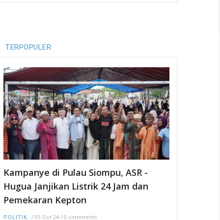
TERPOPULER
Kampanye di Pulau Siompu, ASR -
Hugua Janjikan Listrik 24 Jam dan
Pemekaran Kepton
/
03 Oct 24
/
0 comments
POLITIK