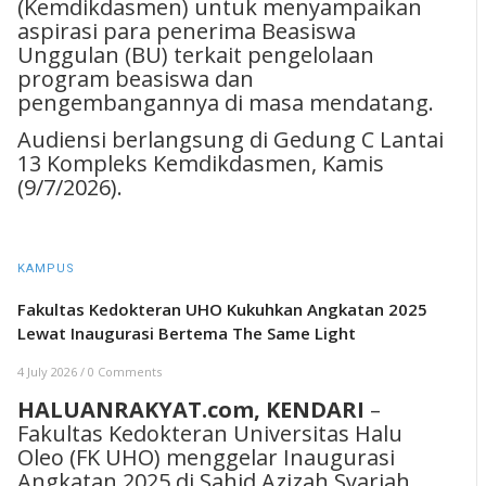
(Kemdikdasmen) untuk menyampaikan
aspirasi para penerima Beasiswa
Unggulan (BU) terkait pengelolaan
program beasiswa dan
pengembangannya di masa mendatang.
Audiensi berlangsung di Gedung C Lantai
13 Kompleks Kemdikdasmen, Kamis
(9/7/2026).
KAMPUS
Fakultas Kedokteran UHO Kukuhkan Angkatan 2025
Lewat Inaugurasi Bertema The Same Light
4 July 2026
/
0 Comments
HALUANRAKYAT.com, KENDARI
–
Fakultas Kedokteran Universitas Halu
Oleo (FK UHO) menggelar Inaugurasi
Angkatan 2025 di Sahid Azizah Syariah