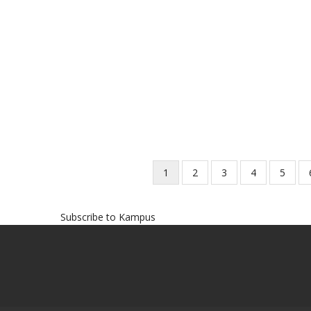
Current
1
Page
2
Page
3
Page
4
Page
5
Pagination
page
Subscribe to Kampus