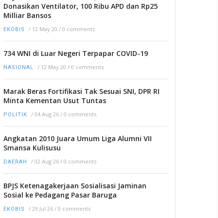
Donasikan Ventilator, 100 Ribu APD dan Rp25
Milliar Bansos
/
12 May 20
/
0 comments
EKOBIS
734 WNI di Luar Negeri Terpapar COVID-19
/
12 May 20
/
0 comments
NASIONAL
Marak Beras Fortifikasi Tak Sesuai SNI, DPR RI
Minta Kementan Usut Tuntas
/
04 Aug 26
/
0 comments
POLITIK
Angkatan 2010 Juara Umum Liga Alumni VII
Smansa Kulisusu
/
02 Aug 26
/
0 comments
DAERAH
BPJS Ketenagakerjaan Sosialisasi Jaminan
Sosial ke Pedagang Pasar Baruga
/
29 Jul 26
/
0 comments
EKOBIS