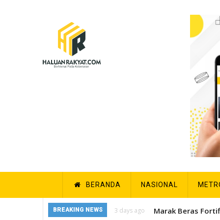
Skip
to
main
content
Main
BERANDA
NASIONAL
METR
navigation
Marak Beras Forti
BREAKING NEWS
3 days ago