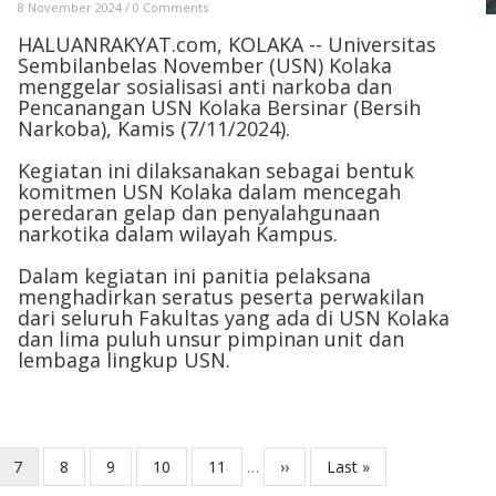
8 November 2024
/
0 Comments
HALUANRAKYAT.com, KOLAKA -- Universitas
Sembilanbelas November (USN) Kolaka
menggelar sosialisasi anti narkoba dan
Pencanangan USN Kolaka Bersinar (Bersih
Narkoba), Kamis (7/11/2024).
Kegiatan ini dilaksanakan sebagai bentuk
komitmen USN Kolaka dalam mencegah
peredaran gelap dan penyalahgunaan
narkotika dalam wilayah Kampus.
Dalam kegiatan ini panitia pelaksana
menghadirkan seratus peserta perwakilan
dari seluruh Fakultas yang ada di USN Kolaka
dan lima puluh unsur pimpinan unit dan
lembaga lingkup USN.
e
Current
7
Page
8
Page
9
Page
10
Page
11
…
Next
››
Last
Last »
page
page
page