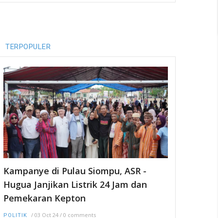
TERPOPULER
Kampanye di Pulau Siompu, ASR -
Hugua Janjikan Listrik 24 Jam dan
Pemekaran Kepton
/
03 Oct 24
/
0 comments
POLITIK