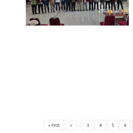
First
« First
Previous
‹‹
…
Page
3
Page
4
Page
5
Pag
6
Pagination
page
page