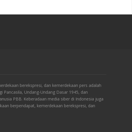
rdekaan berekspresi, dan kemerdekaan pers adalah
ngi Pancasila, Undang-Undang Dasar 1945, dan
Manusia PBB. Keberadaan media siber di Indonesia juga
kaan berpendapat, kemerdekaan berekspresi, dan