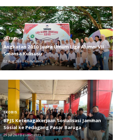
DAERAH
Angkatan 2010 Juara Umum Liga Alumni VII
Smansa Kulisusu
02 Aug 26
/
0 comments
EKOBIS
BPJS Ketenagakerjaan Sosialisasi Jaminan
Sosial ke Pedagang Pasar Baruga
29 Jul 26
/
0 comments