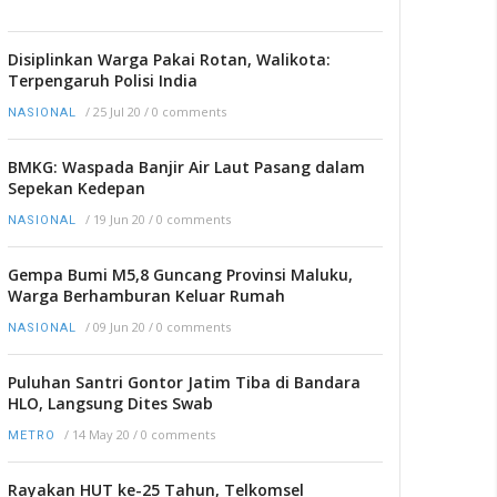
Disiplinkan Warga Pakai Rotan, Walikota:
Terpengaruh Polisi India
/
25 Jul 20
/
0 comments
NASIONAL
BMKG: Waspada Banjir Air Laut Pasang dalam
Sepekan Kedepan
/
19 Jun 20
/
0 comments
NASIONAL
Gempa Bumi M5,8 Guncang Provinsi Maluku,
Warga Berhamburan Keluar Rumah
/
09 Jun 20
/
0 comments
NASIONAL
Puluhan Santri Gontor Jatim Tiba di Bandara
HLO, Langsung Dites Swab
/
14 May 20
/
0 comments
METRO
Rayakan HUT ke-25 Tahun, Telkomsel