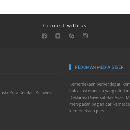
Connect with us
PEDOMAN MEDIA SIBER
Kemerdekaan berpendapat, keme
hak asasi manusia yang dilindu
asia Kota Kendari, Sulawesi
Deklarasi Universal Hak Asasi 
merupakan bagian dari kemerde
kemerdekaan pers.