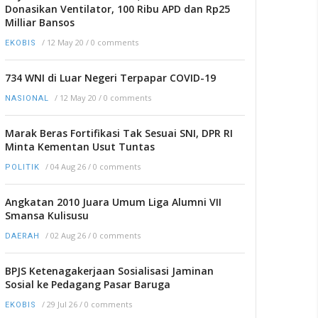
Donasikan Ventilator, 100 Ribu APD dan Rp25
Milliar Bansos
/
12 May 20
/
0 comments
EKOBIS
734 WNI di Luar Negeri Terpapar COVID-19
/
12 May 20
/
0 comments
NASIONAL
Marak Beras Fortifikasi Tak Sesuai SNI, DPR RI
Minta Kementan Usut Tuntas
/
04 Aug 26
/
0 comments
POLITIK
Angkatan 2010 Juara Umum Liga Alumni VII
Smansa Kulisusu
/
02 Aug 26
/
0 comments
DAERAH
BPJS Ketenagakerjaan Sosialisasi Jaminan
Sosial ke Pedagang Pasar Baruga
/
29 Jul 26
/
0 comments
EKOBIS