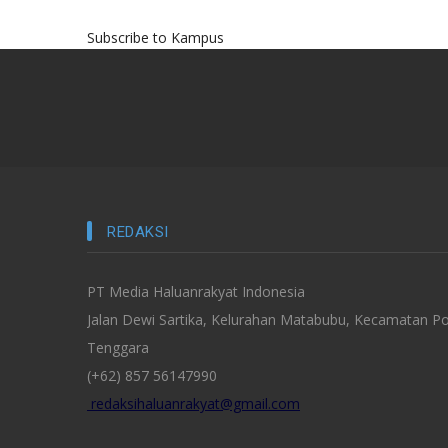
Subscribe to Kampus
REDAKSI
PT Media Haluanrakyat Indonesia
Jalan Dewi Sartika, Kelurahan Matabubu, Kecamatan Po
Tenggara
(+62) 857 56147990
redaksihaluanrakyat@gmail.com