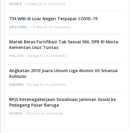
/
12 May 20
/
0 comments
EKOBIS
734 WNI di Luar Negeri Terpapar COVID-19
/
12 May 20
/
0 comments
NASIONAL
Marak Beras Fortifikasi Tak Sesuai SNI, DPR RI Minta
Kementan Usut Tuntas
/
04 Aug 26
/
0 comments
POLITIK
Angkatan 2010 Juara Umum Liga Alumni VII Smansa
Kulisusu
/
02 Aug 26
/
0 comments
DAERAH
BPJS Ketenagakerjaan Sosialisasi Jaminan Sosial ke
Pedagang Pasar Baruga
/
29 Jul 26
/
0 comments
EKOBIS