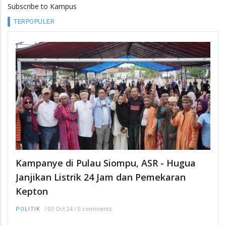
Subscribe to Kampus
TERPOPULER
Kampanye di Pulau Siompu, ASR - Hugua
Janjikan Listrik 24 Jam dan Pemekaran
Kepton
/
03 Oct 24
/
0 comments
POLITIK