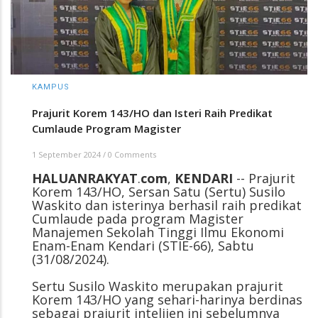
KAMPUS
Prajurit Korem 143/HO dan Isteri Raih Predikat
Cumlaude Program Magister
1 September 2024
/
0 Comments
HALUANRAKYAT
.
com
,
KENDARI
-- Prajurit
Korem 143/HO, Sersan Satu (Sertu) Susilo
Waskito dan isterinya berhasil raih predikat
Cumlaude pada program Magister
Manajemen Sekolah Tinggi Ilmu Ekonomi
Enam-Enam Kendari (STIE-66), Sabtu
(31/08/2024).
Sertu Susilo Waskito merupakan prajurit
Korem 143/HO yang sehari-harinya berdinas
sebagai prajurit intelijen ini sebelumnya