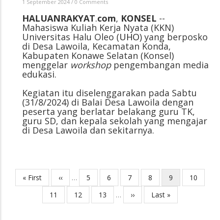
1 September 2024
/
0 Comments
HALUANRAKYAT
.
com
,
KONSEL
--
Mahasiswa Kuliah Kerja Nyata (KKN)
Universitas Halu Oleo (
UHO
) yang berposko
di Desa Lawoila, Kecamatan Konda,
Kabupaten Konawe Selatan (Konsel)
menggelar
workshop
pengembangan media
edukasi.
Kegiatan itu diselenggarakan pada Sabtu
(31/8/2024) di Balai Desa Lawoila dengan
peserta yang berlatar belakang guru TK,
guru SD, dan kepala sekolah yang mengajar
di Desa Lawoila dan sekitarnya.
First
« First
Previous
‹‹
…
Page
5
Page
6
Page
7
Page
8
Current
9
Page
10
Pagination
page
page
page
Page
11
Page
12
Page
13
…
Next
››
Last
Last »
page
page