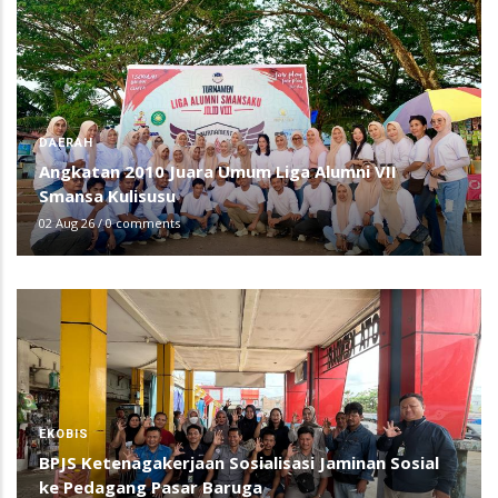
DAERAH
Angkatan 2010 Juara Umum Liga Alumni VII
Smansa Kulisusu
02 Aug 26
/
0 comments
EKOBIS
BPJS Ketenagakerjaan Sosialisasi Jaminan Sosial
ke Pedagang Pasar Baruga