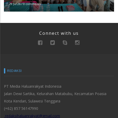
29 Jul 26
/
0 comments
Connect with us
REDAKSI
PT Media Haluanrakyat Indonesia
Jalan Dewi Sartika, Kelurahan Matabubu, Kecamatan Poasia
Kota Kendari, Sulawesi Tenggara
(+62) 857 56147990
redaksihaluanrakyat@gmail.com