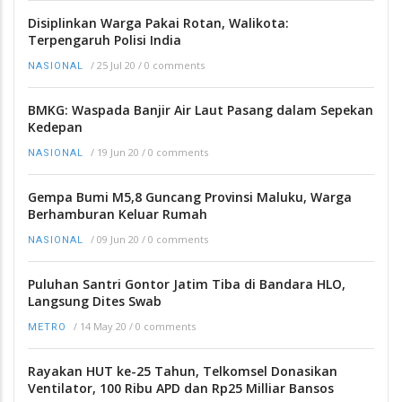
Disiplinkan Warga Pakai Rotan, Walikota:
Terpengaruh Polisi India
/
25 Jul 20
/
0 comments
NASIONAL
BMKG: Waspada Banjir Air Laut Pasang dalam Sepekan
Kedepan
/
19 Jun 20
/
0 comments
NASIONAL
Gempa Bumi M5,8 Guncang Provinsi Maluku, Warga
Berhamburan Keluar Rumah
/
09 Jun 20
/
0 comments
NASIONAL
Puluhan Santri Gontor Jatim Tiba di Bandara HLO,
Langsung Dites Swab
/
14 May 20
/
0 comments
METRO
Rayakan HUT ke-25 Tahun, Telkomsel Donasikan
Ventilator, 100 Ribu APD dan Rp25 Milliar Bansos