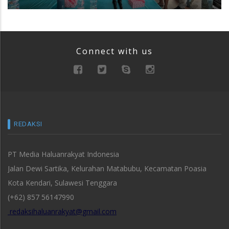
Connect with us
REDAKSI
PT Media Haluanrakyat Indonesia
Jalan Dewi Sartika, Kelurahan Matabubu, Kecamatan Poasia
Kota Kendari, Sulawesi Tenggara
(+62) 857 56147990
redaksihaluanrakyat@gmail.com