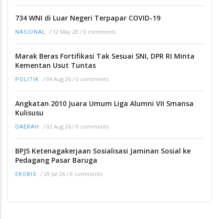
734 WNI di Luar Negeri Terpapar COVID-19
/
12 May 20
/
0 comments
NASIONAL
Marak Beras Fortifikasi Tak Sesuai SNI, DPR RI Minta
Kementan Usut Tuntas
/
04 Aug 26
/
0 comments
POLITIK
Angkatan 2010 Juara Umum Liga Alumni VII Smansa
Kulisusu
/
02 Aug 26
/
0 comments
DAERAH
BPJS Ketenagakerjaan Sosialisasi Jaminan Sosial ke
Pedagang Pasar Baruga
/
29 Jul 26
/
0 comments
EKOBIS