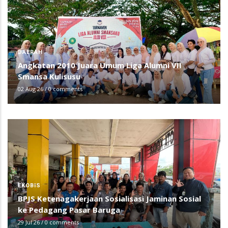
DAERAH
Angkatan 2010 Juara Umum Liga Alumni VII
Smansa Kulisusu
02 Aug 26
/
0 comments
EKOBIS
BPJS Ketenagakerjaan Sosialisasi Jaminan Sosial
ke Pedagang Pasar Baruga
29 Jul 26
/
0 comments