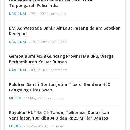
Terpengaruh Polisi India
/
25 Jul 20
/
0 comments
NASIONAL
BMKG: Waspada Banjir Air Laut Pasang dalam Sepekan
Kedepan
/
19 Jun 20
/
0 comments
NASIONAL
Gempa Bumi M5,8 Guncang Provinsi Maluku, Warga
Berhamburan Keluar Rumah
/
09 Jun 20
/
0 comments
NASIONAL
Puluhan Santri Gontor Jatim Tiba di Bandara HLO,
Langsung Dites Swab
/
14 May 20
/
0 comments
METRO
Rayakan HUT ke-25 Tahun, Telkomsel Donasikan
Ventilator, 100 Ribu APD dan Rp25 Milliar Bansos
/
12 May 20
/
0 comments
EKOBIS