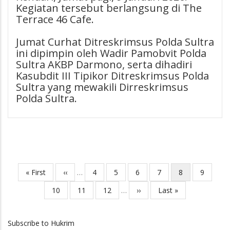
Kegiatan tersebut berlangsung di The
Terrace 46 Cafe.
Jumat Curhat Ditreskrimsus Polda Sultra
ini dipimpin oleh Wadir Pamobvit Polda
Sultra AKBP Darmono, serta dihadiri
Kasubdit III Tipikor Ditreskrimsus Polda
Sultra yang mewakili Dirreskrimsus
Polda Sultra.
First
« First
Previous
‹‹
…
Page
4
Page
5
Page
6
Page
7
Current
8
Page
9
Pagination
page
page
page
Page
10
Page
11
Page
12
…
Next
››
Last
Last »
page
page
Subscribe to Hukrim