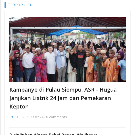
TERPOPULER
Kampanye di Pulau Siompu, ASR - Hugua
Janjikan Listrik 24 Jam dan Pemekaran
Kepton
/
03 Oct 24
/
0 comments
POLITIK
Disiplinkan Warga Pakai Rotan, Walikota: